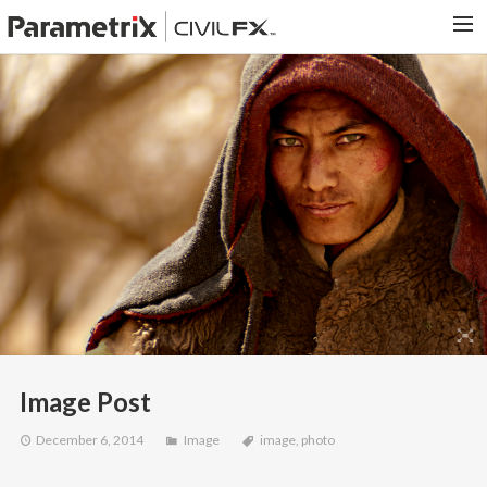
PARAMETRIX.COM
HOME
PORTFOLIO
CONTACT US
SEARCH
Image Post
December 6, 2014
Image
image
,
photo