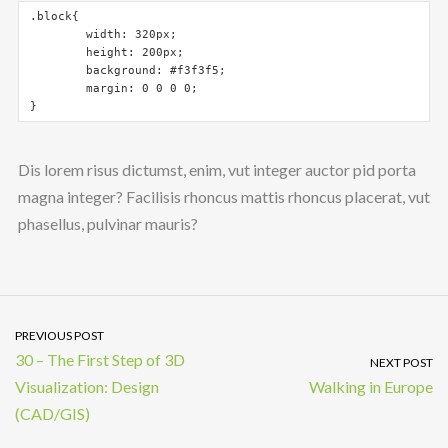
.block{

	width: 320px;

	height: 200px;

	background: #f3f3f5;

	margin: 0 0 0 0;

}
Dis lorem risus dictumst, enim, vut integer auctor pid porta
magna integer? Facilisis rhoncus mattis rhoncus placerat, vut
phasellus, pulvinar mauris?
PREVIOUS POST
30 – The First Step of 3D
NEXT POST
Visualization: Design
Walking in Europe
(CAD/GIS)